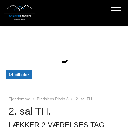
14 billeder
Ejendomme
Bindslevs Plads 8
2. sal TH.
2. sal TH.
LÆKKER 2-VÆRELSES TAG-