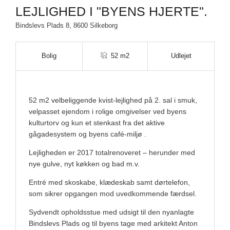
LEJLIGHED I "BYENS HJERTE".
Bindslevs Plads 8, 8600 Silkeborg
Bolig
52 m2
Udlejet
52 m2 velbeliggende kvist-lejlighed på 2. sal i smuk,
velpasset ejendom i rolige omgivelser ved byens
kulturtorv og kun et stenkast fra det aktive
gågadesystem og byens café-miljø .
Lejligheden er 2017 totalrenoveret – herunder med
nye gulve, nyt køkken og bad m.v.
Entré med skoskabe, klædeskab samt dørtelefon,
som sikrer opgangen mod uvedkommende færdsel.
Sydvendt opholdsstue med udsigt til den nyanlagte
Bindslevs Plads og til byens tage med arkitekt Anton