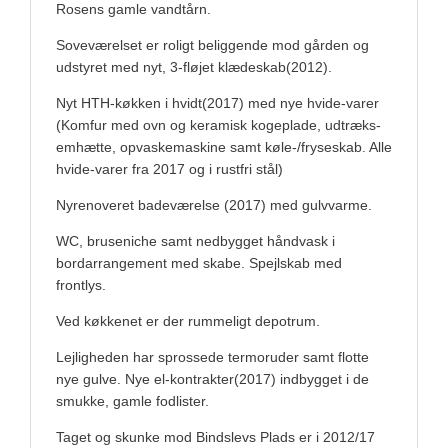
Rosens gamle vandtårn.
Soveværelset er roligt beliggende mod gården og
udstyret med nyt, 3-fløjet klædeskab(2012).
Nyt HTH-køkken i hvidt(2017) med nye hvide-varer
(Komfur med ovn og keramisk kogeplade, udtræks-
emhætte, opvaskemaskine samt køle-/fryseskab. Alle
hvide-varer fra 2017 og i rustfri stål)
Nyrenoveret badeværelse (2017) med gulvvarme.
WC, bruseniche samt nedbygget håndvask i
bordarrangement med skabe. Spejlskab med
frontlys.
Ved køkkenet er der rummeligt depotrum.
Lejligheden har sprossede termoruder samt flotte
nye gulve. Nye el-kontrakter(2017) indbygget i de
smukke, gamle fodlister.
Taget og skunke mod Bindslevs Plads er i 2012/17